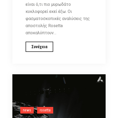
είναι ό,τι πιο μυρωδάτο
κυκλοφορεί εκεί έξω. Οι
φασματοσκοπικές αναλύσεις της
αποστολής Rosetta
αποκαλύπτουν…
Το
Συνέχεια
«άρωμα»
του
κομήτη
67P/C-
G
news
rosetta