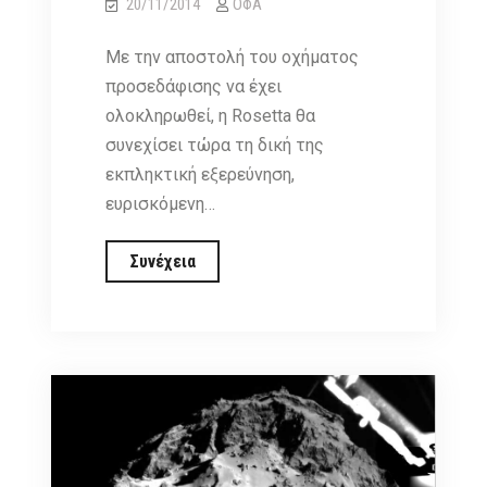
20/11/2014
ΟΦΑ
Με την αποστολή του οχήματος
προσεδάφισης να έχει
ολοκληρωθεί, η Rosetta θα
συνεχίσει τώρα τη δική της
εκπληκτική εξερεύνηση,
ευρισκόμενη…
Η
Συνέχεια
Rosetta
συνεχίζει
στην
πλήρη
επιστημονική
φάση
της