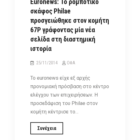
Euronews: Το ρομποτικό
σκάφος Philae
προσγειώθηκε στον κομήτη
67P γράφοντας μία νέα
σελίδα στη διαστημική
ιστορία
25/11/2014
ΟΦΑ
To euronews είχε εξ αρχής
προνομιακή πρόσβαση στο κέντρο
ελέγχου των επιχειρήσεων. Η
προσεδάφιση του Philae στον
κομήτη κέντρισε το…
Euronews:
Συνέχεια
Το