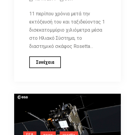
11 περίπου χρόνια μετά την
εκτόξευσή του και ταξιδεύοντας 1
δισεκατομμύριο χιλιόμετρα μέσα
στο Ηλιακό Σύστημα, το
διαστημικό σκάφος Rosetta…
Rosetta
Συνέχεια
mission:
Η
αποκρυπτογράφηση
ενός
κομήτη
από
έναν
Έλληνα
ESA
news
rosetta