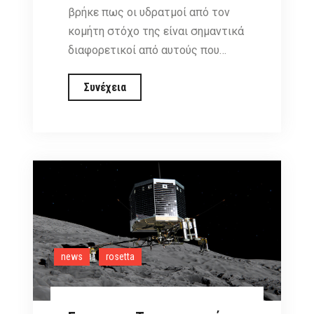
βρήκε πως οι υδρατμοί από τον
κομήτη στόχο της είναι σημαντικά
διαφορετικοί από αυτούς που…
Η
Συνέχεια
Rosetta
πυροδοτεί
τη
συζήτηση
για
την
προέλευση
των
ωκεανών
news
rosetta
της
Γης