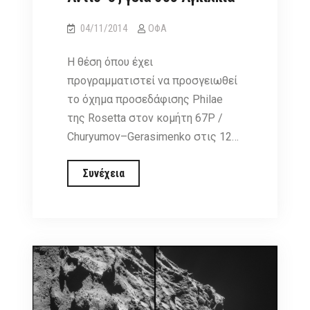
04/11/2014
ΟΦΑ
Η θέση όπου έχει
προγραμματιστεί να προσγειωθεί
το όχημα προσεδάφισης Philae
της Rosetta στον κομήτη 67P /
Churyumov–Gerasimenko στις 12…
Αντίο
Συνέχεια
‘J’,
γειά
σου
Αγκιλκία