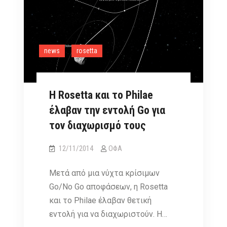
Philae
news
rosetta
Η Rosetta και το Philae
έλαβαν την εντολή Go για
τον διαχωρισμό τους
12/11/2014
ΟΦΑ
Μετά από μια νύχτα κρίσιμων
Go/No Go αποφάσεων, η Rosetta
και το Philae έλαβαν θετική
εντολή για να διαχωριστούν. Η…