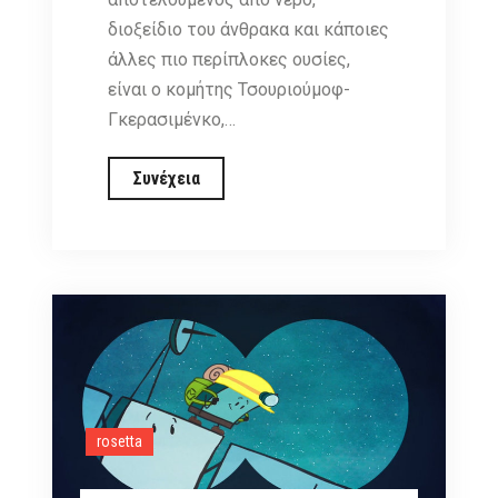
διοξείδιο του άνθρακα και κάποιες
άλλες πιο περίπλοκες ουσίες,
είναι ο κομήτης Τσουριούμοφ-
Γκερασιμένκο,…
Θανάσης
Συνέχεια
Οικονόμου:
Εχουμε
ελπίδες
ότι
θα
ξυπνήσει
το
ρομπότ
rosetta
Philae
στον