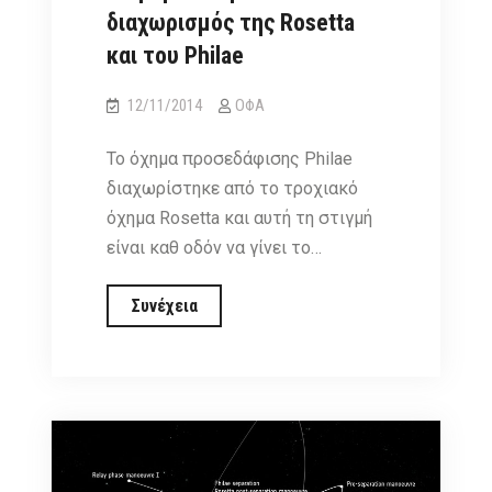
διαχωρισμός της Rosetta
και του Philae
12/11/2014
ΟΦΑ
Το όχημα προσεδάφισης Philae
διαχωρίστηκε από τo τροχιακό
όχημα Rosetta και αυτή τη στιγμή
είναι καθ οδόν να γίνει το…
Επιβεβαιώθηκε
Συνέχεια
ο
διαχωρισμός
της
Rosetta
και
του