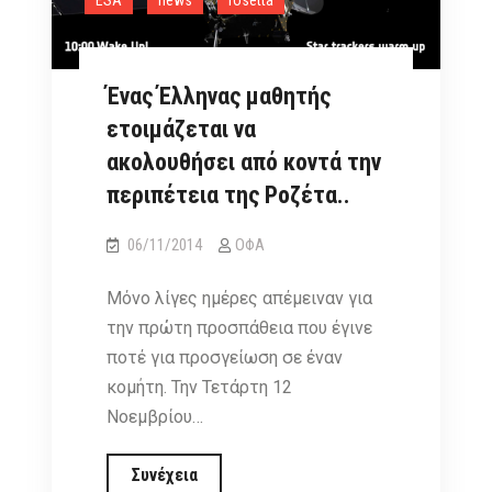
συντελεστή
της
διαστημικής
αποστολής
Ένας Έλληνας μαθητής
ετοιμάζεται να
ακολουθήσει από κοντά την
περιπέτεια της Ροζέτα..
06/11/2014
ΟΦΑ
Μόνο λίγες ημέρες απέμειναν για
την πρώτη προσπάθεια που έγινε
ποτέ για προσγείωση σε έναν
κομήτη. Την Τετάρτη 12
Νοεμβρίου…
Ένας
Συνέχεια