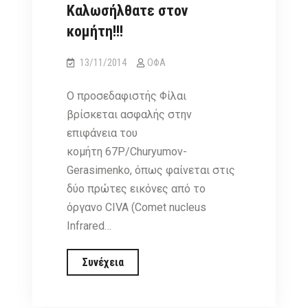
Καλωσήλθατε στον
κομήτη!!!
13/11/2014
ΟΦΑ
Ο προσεδαφιστής Φίλαι
βρίσκεται ασφαλής στην
επιφάνεια του
κομήτη 67P/Churyumov-
Gerasimenko, όπως φαίνεται στις
δύο πρώτες εικόνες από το
όργανο CIVA (Comet nucleus
Infrared…
Καλωσήλθατε
Συνέχεια
στον
κομήτη!!!