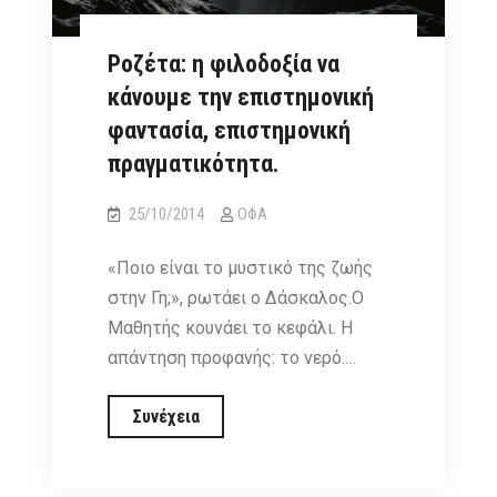
Ροζέτα: η φιλοδοξία να
κάνουμε την επιστημονική
φαντασία, επιστημονική
πραγματικότητα.
25/10/2014
ΟΦΑ
«Ποιο είναι το μυστικό της ζωής
στην Γη;», ρωτάει ο Δάσκαλος.Ο
Μαθητής κουνάει το κεφάλι. Η
απάντηση προφανής: το νερό.…
Ροζέτα:
Συνέχεια
η
φιλοδοξία