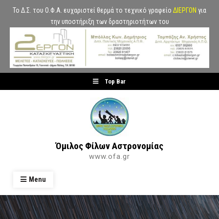
Το Δ.Σ. του Ο.Φ.Α. ευχαριστεί θερμά το τεχνικό γραφείο
ΔΙΕΡΓΟΝ
για
την υποστήριξη των δραστηριοτήτων του
Skip
Top Bar
to
content
Όμιλος Φίλων Αστρονομίας
www.ofa.gr
Menu