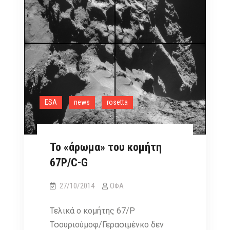
ESA
news
rosetta
Το «άρωμα» του κομήτη
67P/C-G
27/10/2014
ΟΦΑ
Τελικά ο κομήτης 67/Ρ
Τσουριούμοφ/Γερασιμένκο δεν