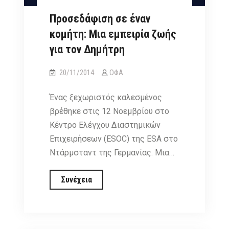
κομήτη
Προσεδάφιση σε έναν
κομήτη: Μια εμπειρία ζωής
για τον Δημήτρη
20/11/2014
ΟΦΑ
Ένας ξεχωριστός καλεσμένος
βρέθηκε στις 12 Νοεμβρίου στο
Κέντρο Ελέγχου Διαστημικών
Επιχειρήσεων (ESOC) της ESA στο
Ντάρμσταντ της Γερμανίας. Μια…
Προσεδάφιση
Συνέχεια
σε
έναν
κομήτη: