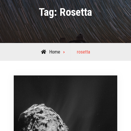
Tag:
Rosetta
Posts
Home
rosetta
tagged