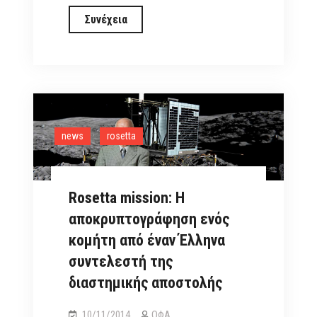
Η
Συνέχεια
Rosetta
και
το
Philae
έλαβαν
την
news
rosetta
εντολή
Go
για
Rosetta mission: Η
τον
αποκρυπτογράφηση ενός
διαχωρισμό
κομήτη από έναν Έλληνα
τους
συντελεστή της
διαστημικής αποστολής
10/11/2014
ΟΦΑ