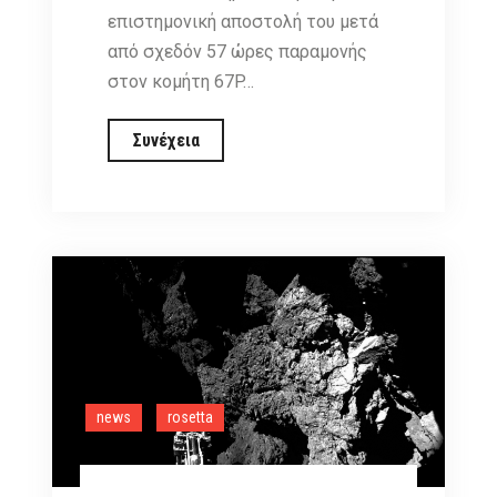
επιστημονική αποστολή του μετά
από σχεδόν 57 ώρες παραμονής
στον κομήτη 67P…
Το
Συνέχεια
πρωτοποριακό
Philae
ολοκληρώνει
την
κύρια
αποστολή
του
πριν
την
news
rosetta
αδρανοποίηση
του