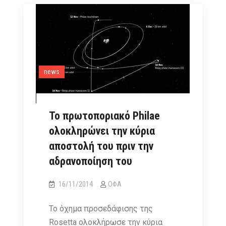
Μια
εμπειρία
ζωής
για
τον
news
Δημήτρη
Το πρωτοποριακό Philae
ολοκληρώνει την κύρια
αποστολή του πριν την
αδρανοποίηση του
16/11/2014
ΟΦΑ
Το όχημα προσεδάφισης της
Rosetta ολοκλήρωσε την κύρια