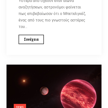
Ύστερα από σχεδόν έναν αιώνα
αναζητήσεων, αστρονόμοι φαίνεται
πως επιβεβαίωσαν ότι ο Μπετελγκέζ,
ένας από τους πιο γνωστούς αστέρες
του…
Ο
Συνέχεια
Μπετελγκέζ
ίσως
δεν
είναι
μόνος:
Οι
ισχυρότερες
ενδείξεις
για
έναν
news