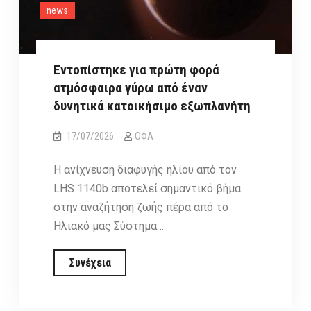
διέλευσή
news
της
κοντά
στον
Εντοπίστηκε για πρώτη φορά
Άρη
ατμόσφαιρα γύρω από έναν
δυνητικά κατοικήσιμο εξωπλανήτη
17/07/2026
ΟΦΑ
Η ανίχνευση διαφυγής ηλίου από τον
LHS 1140b αποτελεί σημαντικό βήμα
στην αναζήτηση ζωής πέρα από το
Ηλιακό μας Σύστημα…
Εντοπίστηκε
Συνέχεια
για
πρώτη