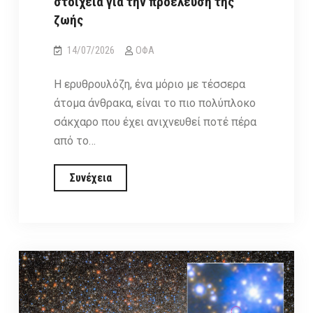
στοιχεία για την προέλευση της
ζωής
14/07/2026
ΟΦΑ
Η ερυθρουλόζη, ένα μόριο με τέσσερα
άτομα άνθρακα, είναι το πιο πολύπλοκο
σάκχαρο που έχει ανιχνευθεί ποτέ πέρα
από το…
Το
Συνέχεια
πρώτο
«πραγματικό
σάκχαρο»
εντοπίστηκε
στο
Διάστημα.
Νέα