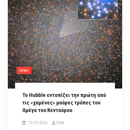
στοιχεία
για
την
προέλευση
της
ζωής
news
Το Hubble εντοπίζει την πρώτη από
τις «χαμένες» μαύρες τρύπες του
Ωμέγα του Κενταύρου
13/07/2026
ΟΦΑ