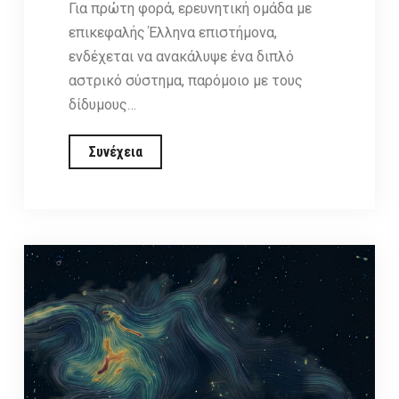
Για πρώτη φορά, ερευνητική ομάδα με
επικεφαλής Έλληνα επιστήμονα,
ενδέχεται να ανακάλυψε ένα διπλό
αστρικό σύστημα, παρόμοιο με τους
δίδυμους…
Εντοπίστηκε
Συνέχεια
το
πρώτο
διπλό
σουπερνόβα;