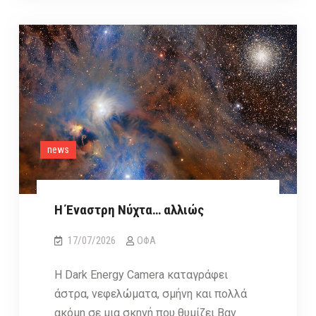
φορά
ατμόσφαιρα
γύρω
από
έναν
δυνητικά
κατοικήσιμο
εξωπλανήτη
news
Η Έναστρη Νύχτα… αλλιώς
17/07/2026
ΟΦΑ
Η Dark Energy Camera καταγράφει
άστρα, νεφελώματα, σμήνη και πολλά
ακόμη σε μια σκηνή που θυμίζει Βαν