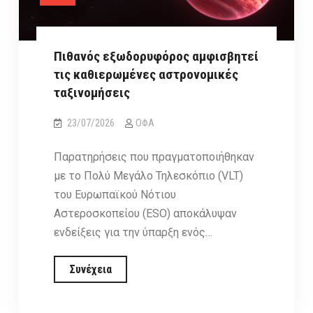
κρυφό
συνοδό
αστέρα
Πιθανός εξωδορυφόρος αμφισβητεί
τις καθιερωμένες αστρονομικές
ταξινομήσεις
23/07/2026
ΟΦΑ
Παρατηρήσεις που πραγματοποιήθηκαν
με το Πολύ Μεγάλο Τηλεσκόπιο (VLT)
του Ευρωπαϊκού Νότιου
Αστεροσκοπείου (ESO) αποκάλυψαν
ενδείξεις για την ύπαρξη ενός…
Πιθανός
Συνέχεια
εξωδορυφόρος
αμφισβητεί