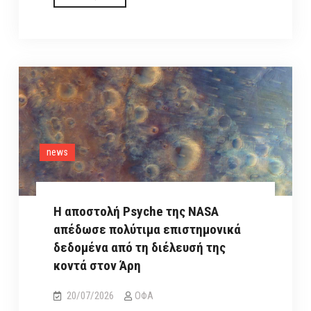
πρώτη
φορά
χαρτογραφήθηκε
το
μαγνητικό
πεδίο
ενός
σμήνους
news
γαλαξιών
Η αποστολή Psyche της NASA
απέδωσε πολύτιμα επιστημονικά
δεδομένα από τη διέλευσή της
κοντά στον Άρη
20/07/2026
ΟΦΑ