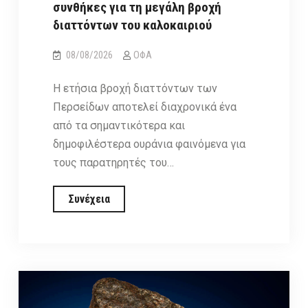
συνθήκες για τη μεγάλη βροχή
διαττόντων του καλοκαιριού
08/08/2026
ΟΦΑ
Η ετήσια βροχή διαττόντων των
Περσείδων αποτελεί διαχρονικά ένα
από τα σημαντικότερα και
δημοφιλέστερα ουράνια φαινόμενα για
τους παρατηρητές του…
Περσείδες
Συνέχεια
2026:
Ευνοϊκές
συνθήκες
για
τη