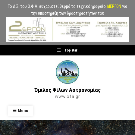
Το Δ.Σ. του Ο.Φ.Α. ευχαριστεί θερμά το τεχνικό γραφείο
ΔΙΕΡΓΟΝ
για
την υποστήριξη των δραστηριοτήτων του
Skip
Top Bar
to
content
Όμιλος Φίλων Αστρονομίας
www.ofa.gr
Menu