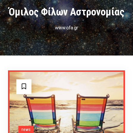
Όμιλος Φίλων Αστρονομίας
www.ofa.gr
news