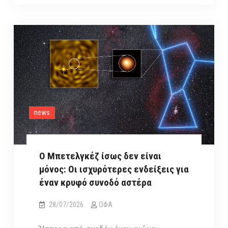
θα
δημιουργηθεί
ένας
νέος
κρατήρας
στη
Σελήνη
news
Ο Μπετελγκέζ ίσως δεν είναι
μόνος: Οι ισχυρότερες ενδείξεις για
έναν κρυφό συνοδό αστέρα
28/07/2026
ΟΦΑ