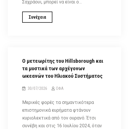
Σαχράουι, μπορεί να είναι ο…
Ένας
Συνέχεια
αρχαίος
βράχος
news
του
Άρη
ανοίγει
Ο μετεωρίτης του Hillsborough και
παράθυρο
τα μυστικά των αρχέγονων
στο
ωκεανών του Ηλιακού Συστήματος
υδάτινο
παρελθόν
30/07/2026
ΟΦΑ
του
Μερικές φορές τα σημαντικότερα
πλανήτη
επιστημονικά ευρήματα φτάνουν
κυριολεκτικά από τον ουρανό. Έτσι
συνέβη και στις 16 Ιουλίου 2024, όταν