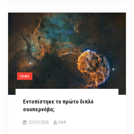
τις
καθιερωμένες
αστρονομικές
ταξινομήσεις
news
Εντοπίστηκε το πρώτο διπλό
σουπερνόβα;
22/07/2026
ΟΦΑ