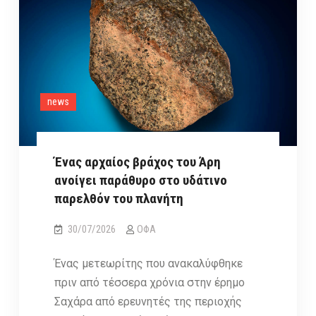
μεγάλη
βροχή
διαττόντων
του
καλοκαιριού
news
Ένας αρχαίος βράχος του Άρη
ανοίγει παράθυρο στο υδάτινο
παρελθόν του πλανήτη
30/07/2026
ΟΦΑ
Ένας μετεωρίτης που ανακαλύφθηκε
πριν από τέσσερα χρόνια στην έρημο
Σαχάρα από ερευνητές της περιοχής