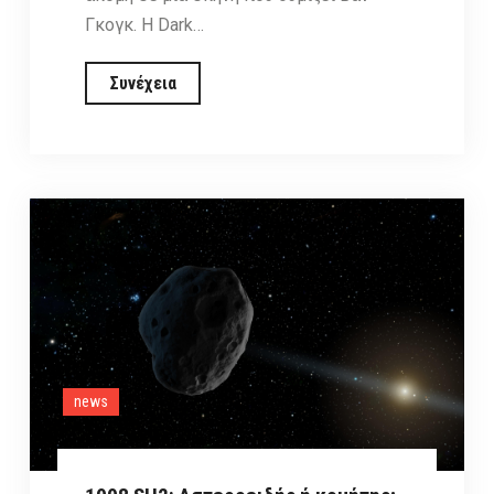
Γκογκ. Η Dark…
Η
Συνέχεια
Έναστρη
Νύχτα…
αλλιώς
news