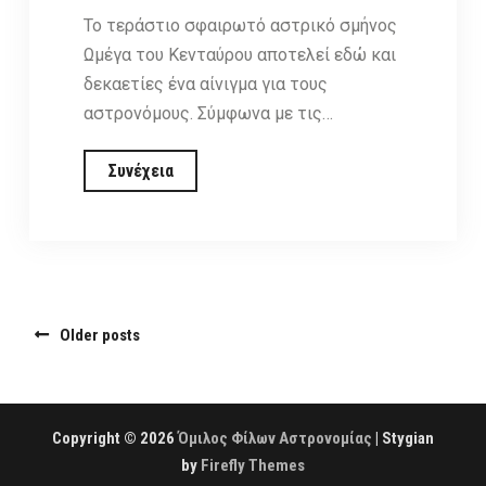
Το τεράστιο σφαιρωτό αστρικό σμήνος
Ωμέγα του Κενταύρου αποτελεί εδώ και
δεκαετίες ένα αίνιγμα για τους
αστρονόμους. Σύμφωνα με τις…
Το
Συνέχεια
Hubble
εντοπίζει
την
πρώτη
από
Posts
Older posts
τις
navigation
«χαμένες»
μαύρες
τρύπες
Copyright © 2026
Όμιλος Φίλων Αστρονομίας
| Stygian
του
by
Firefly Themes