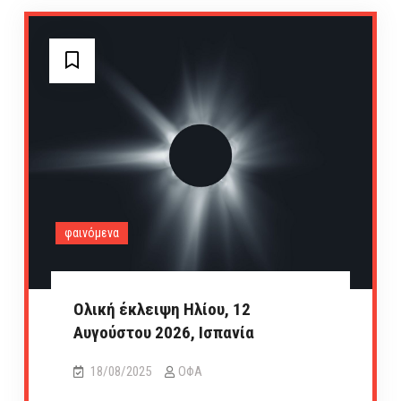
θα
παραμείνουν
κλειστά
κατά
τη
διάρκεια
του
θέρους
φαινόμενα
Ολική έκλειψη Ηλίου, 12
Αυγούστου 2026, Ισπανία
18/08/2025
ΟΦΑ