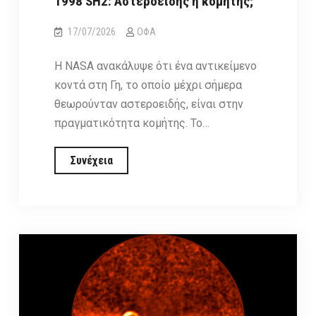
1998 SH2: Αστεροειδής ή κομήτης;
17/07/2026
ΟΦΑ
Η NASA ανακάλυψε ότι ένα αντικείμενο
κοντά στη Γη, το οποίο μέχρι σήμερα
θεωρούνταν αστεροειδής, είναι στην
πραγματικότητα κομήτης. Το…
1998
Συνέχεια
SH2:
Αστεροειδής
ή
κομήτης;