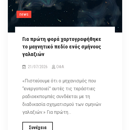
news
Για πρώτη φορά χαρτογραφήθηκε
το μαγνητικό πεδίο ενός σμήνους
γαλαξιών
21/07/2026
ΟΦΑ
«Πιστεύουμε ότι ο μηχανισμός που
“ενεργοποιεί” αυτές τις τεράστιες
ραδιοεκπομπές συνδέεται με τη
διαδικασία σχηματισμού των σμηνών
γαλαξιών.» Για πρώτη…
Για
Συνέχεια