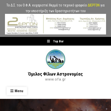
Το Δ.Σ. του Ο.Φ.Α. ευχαριστεί θερμά το τεχνικό γραφείο
ΔΙΕΡΓΟΝ
για
την υποστήριξη των δραστηριοτήτων του
Skip
Top Bar
to
content
Όμιλος Φίλων Αστρονομίας
www.ofa.gr
Menu