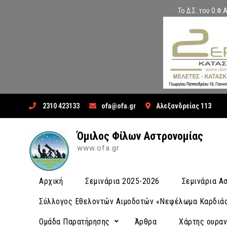
Το Δ.Σ. του Ο.Φ
Skip
2310 423133
ofa@ofa.gr
Αλεξανδρείας 113
to
content
Όμιλος Φίλων Αστρονομίας
www.ofa.gr
Αρχική
Σεμινάρια 2025-2026
Σεμινάρια 
Σύλλογος Εθελοντών Αιμοδοτών «Νεφέλωμα Καρδιά
Ομάδα Παρατήρησης
Άρθρα
Χάρτης ουρα