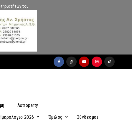
στηριοτήτων του
facebook
x
youtube
instagram
Tiktok
μή
Astroparty
Ημερολόγιο 2026
Όμιλος
Σύνδεσμοι