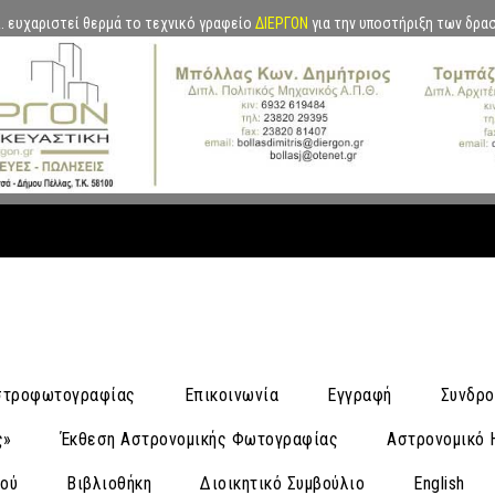
.Α. ευχαριστεί θερμά το τεχνικό γραφείο
ΔΙΕΡΓΟΝ
για την υποστήριξη των δρα
Αστροφωτογραφίας
Επικοινωνία
Εγγραφή
Συνδρο
ς»
Έκθεση Αστρονομικής Φωτογραφίας
Αστρονομικό 
νού
Βιβλιοθήκη
Διοικητικό Συμβούλιο
English