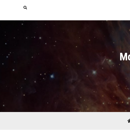
Search
Μα