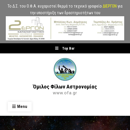
Το Δ.Σ. του Ο.Φ.Α. ευχαριστεί θερμά το τεχνικό γραφείο
ΔΙΕΡΓΟΝ
για
την υποστήριξη των δραστηριοτήτων του
Skip
Top Bar
to
content
Όμιλος Φίλων Αστρονομίας
www.ofa.gr
Menu