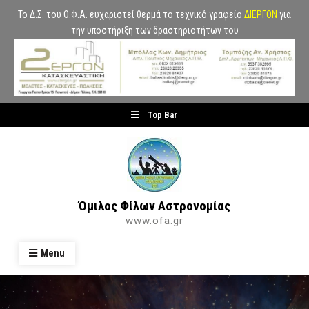
Το Δ.Σ. του Ο.Φ.Α. ευχαριστεί θερμά το τεχνικό γραφείο
ΔΙΕΡΓΟΝ
για
την υποστήριξη των δραστηριοτήτων του
Skip
Top Bar
to
content
Όμιλος Φίλων Αστρονομίας
www.ofa.gr
Menu