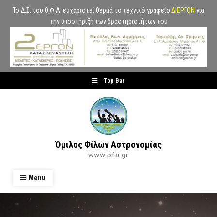
Το Δ.Σ. του Ο.Φ.Α. ευχαριστεί θερμά το τεχνικό γραφείο
ΔΙΕΡΓΟΝ
για
την υποστήριξη των δραστηριοτήτων του
Skip
Top Bar
to
content
Όμιλος Φίλων Αστρονομίας
www.ofa.gr
Menu