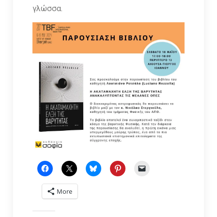
γλώσσα.
More