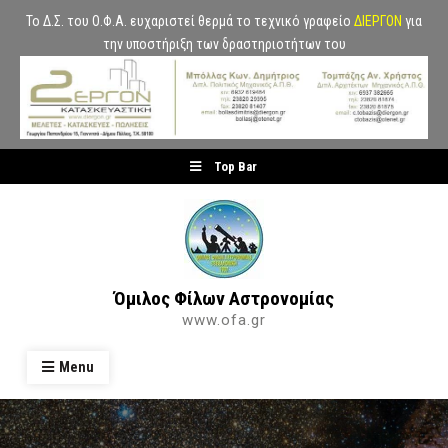
Το Δ.Σ. του Ο.Φ.Α. ευχαριστεί θερμά το τεχνικό γραφείο
ΔΙΕΡΓΟΝ
για
την υποστήριξη των δραστηριοτήτων του
Skip
Top Bar
to
content
Όμιλος Φίλων Αστρονομίας
www.ofa.gr
Menu