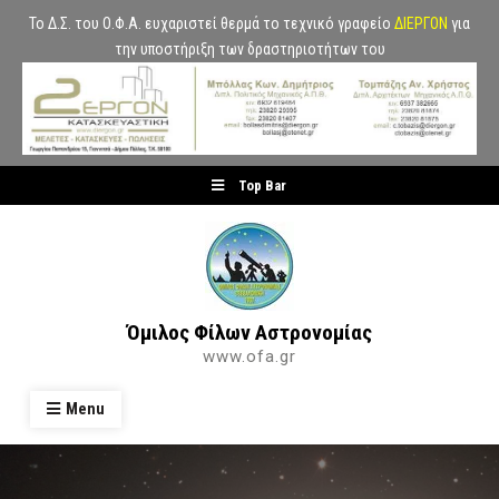
Το Δ.Σ. του Ο.Φ.Α. ευχαριστεί θερμά το τεχνικό γραφείο
ΔΙΕΡΓΟΝ
για
την υποστήριξη των δραστηριοτήτων του
Skip
Top Bar
to
content
Όμιλος Φίλων Αστρονομίας
www.ofa.gr
Menu