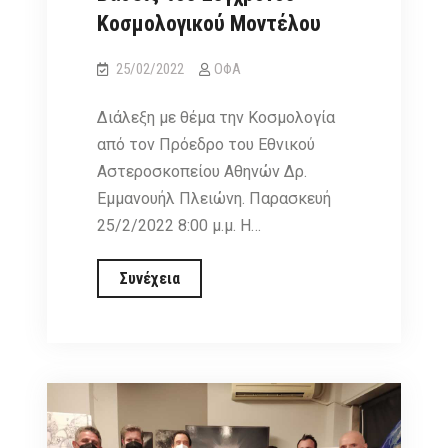
30
Κοσμολογικού Μοντέλου
Ιουνίου,
25/02/2022
ΟΦΑ
7
μ.μ.
Διάλεξη με θέμα την Κοσμολογία
από τον Πρόεδρο του Εθνικού
Αστεροσκοπείου Αθηνών Δρ.
Εμμανουήλ Πλειώνη. Παρασκευή
25/2/2022 8:00 μ.μ. H…
Διαδικτυακή
Συνέχεια
διάλεξη:
Βάσεις
του
Σύγχρονου
Κοσμολογικού
Μοντέλου