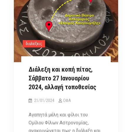
μεταξύ
Επιστήμης
και
Τέχνης,
Σάββατο
11
διαλέξεις
Ιανουαρίου
Διάλεξη και κοπή πίτας,
Σάββατο 27 Ιανουαρίου
2024, αλλαγή τοποθεσίας
21/01/2024
ΟΦΑ
Αγαπητά μέλη και φίλοι του
Ομίλου Φίλων Αστρονομίας,
ανακοινώνεται πως η διάλεξη και