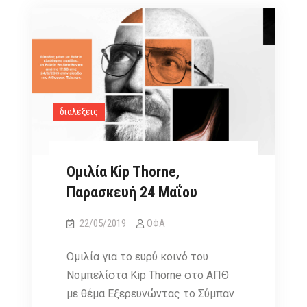
στον
ΟΦΑ,
Σάββατο
18
Ιανουαρίου
διαλέξεις
Ομιλία Kip Thorne,
Παρασκευή 24 Μαΐου
22/05/2019
ΟΦΑ
Oμιλία για το ευρύ κοινό του
Νομπελίστα Kip Thorne στο ΑΠΘ
με θέμα Εξερευνώντας το Σύμπαν