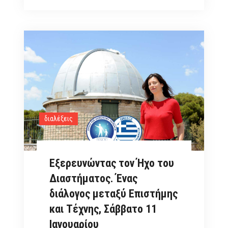
Όμιλο
Φίλων
Αστρονομίας:
Φασματοσκοπία
των
Μελανών
Οπών:
Ο
Αϊνστάιν
διαλέξεις
υπό
Δοκιμή,
Σάββατο
Εξερευνώντας τον Ήχο του
24
Διαστήματος. Ένας
Ιανουαρίου
διάλογος μεταξύ Επιστήμης
2026
και Τέχνης, Σάββατο 11
Ιανουαρίου