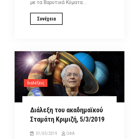
με τα Βαρυτικά Κύματα:…
Ομιλία
Συνέχεια
Kip
Thorne,
Παρασκευή
24
Μαΐου
διαλέξεις
Διάλεξη του ακαδημαϊκού
Σταμάτη Κριμιζή, 5/3/2019
01/03/2019
ΟΦΑ