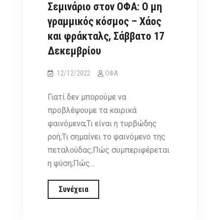
Σεμινάριο στον ΟΦΑ: Ο μη
γραμμικός κόσμος – Χάος
και φράκταλς, Σάββατο 17
Δεκεμβρίου
12/12/2022
ΟΦΑ
Γιατί δεν μπορούμε να
προβλέψουμε τα καιρικά
φαινόμενα;Τι είναι η τυρβώδης
ροή;Τι σημαίνει το φαινόμενο της
πεταλούδας;Πώς συμπεριφέρεται
η φύση;Πώς…
Σεμινάριο
Συνέχεια
στον
ΟΦΑ: