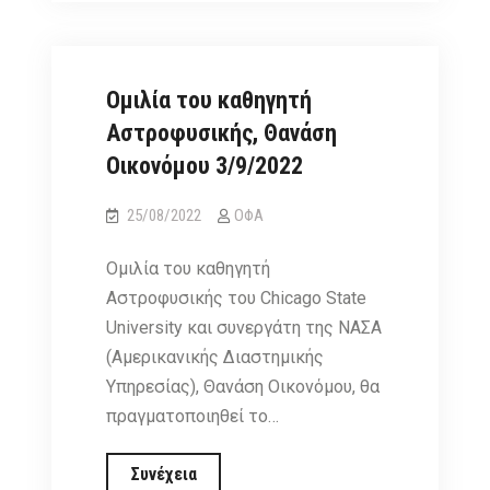
news
διαλέξεις
Ο
μη
γραμμικός
Ομιλία του καθηγητή
κόσμος
Αστροφυσικής, Θανάση
–
Οικονόμου 3/9/2022
Χάος
και
25/08/2022
ΟΦΑ
φράκταλς,
Σάββατο
Ομιλία του καθηγητή
17
Αστροφυσικής του Chicago State
Δεκεμβρίου
University και συνεργάτη της ΝΑΣΑ
(Αμερικανικής Διαστημικής
Υπηρεσίας), Θανάση Οικονόμου, θα
πραγματοποιηθεί το…
Ομιλία
Συνέχεια