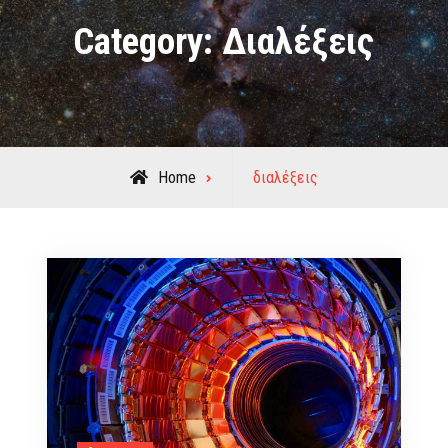
Category:
Διαλέξεις
Archive
Home
διαλέξεις
for