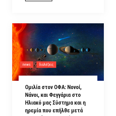
του
καθηγητή
Αστροφυσικής,
Θανάση
Οικονόμου
3/9/2022
news
διαλέξεις
Ομιλία στον ΟΦΑ: Νονοί,
Νάνοι, και Φεγγάρια στο
Ηλιακό μας Σύστημα και η
ηρεμία που επήλθε μετά