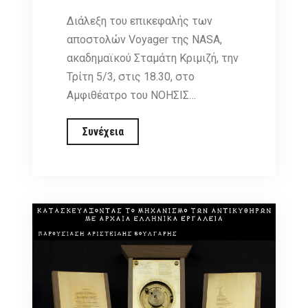
Διάλεξη του επικεφαλής των
αποστολών Voyager της NASA,
ακαδημαϊκού Σταμάτη Κριμιζή, την
Τρίτη 5/3, στις 18.30, στο
Αμφιθέατρο του ΝΟΗΣΙΣ…
Διάλεξη
Συνέχεια
του
ακαδημαϊκού
Σταμάτη
Κριμιζή,
5/3/2019