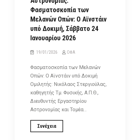
Αστρονομίας:
Φυσικής,
Φασματοσκοπία των
12/3/2026
Μελανών Οπών: Ο Αϊνστάιν
υπό Δοκιμή, Σάββατο 24
Ιανουαρίου 2026
19/01/2026
ΟΦΑ
Φασματοσκοπία των Μελανών
Οπών: Ο Αϊνστάιν υπό Δοκιμή
Ομιλητής: Νικόλαος Στεργιούλας,
καθηγητής Τμ. Φυσικής, Α.Π.Θ.,
Διευθυντής Εργαστηρίου
Αστρονομίας και Τομέα…
Διάλεξη
Συνέχεια
στον