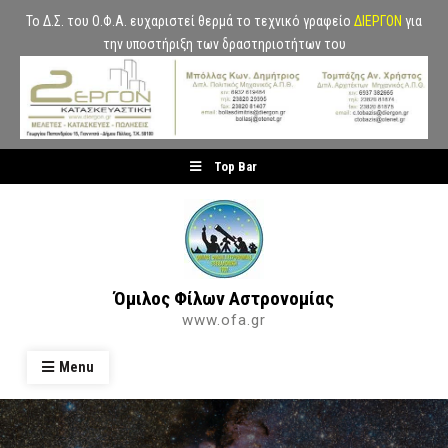
Το Δ.Σ. του Ο.Φ.Α. ευχαριστεί θερμά το τεχνικό γραφείο
ΔΙΕΡΓΟΝ
για
την υποστήριξη των δραστηριοτήτων του
Skip
Top Bar
to
content
Όμιλος Φίλων Αστρονομίας
www.ofa.gr
Menu