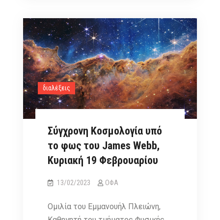
Κοσμολογικός
Πληθωρισμός:
μια
προσωπική
θεώρηση,
4/9/2023
διαλέξεις
Σύγχρονη Κοσμολογία υπό
το φως του James Webb,
Κυριακή 19 Φεβρουαρίου
13/02/2023
ΟΦΑ
Ομιλία του Εμμανουήλ Πλειώνη,
Καθηγητή του τμήματος Φυσικής