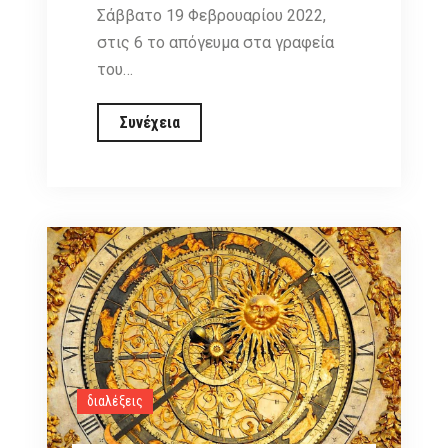
Σάββατο 19 Φεβρουαρίου 2022,
στις 6 το απόγευμα στα γραφεία
του…
Διάλεξη
Συνέχεια
και
κοπή
πίτας
στον
Όμιλο
Φίλων
Αστρονομίας,
Σάββατο
19
Φεβρουαρίου
διαλέξεις
2022