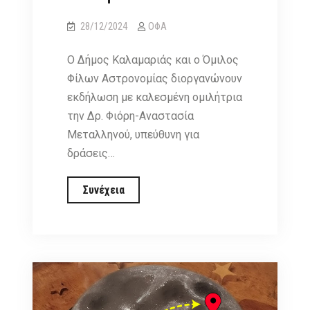
28/12/2024
ΟΦΑ
Ο Δήμος Καλαμαριάς και ο Όμιλος
Φίλων Αστρονομίας διοργανώνουν
εκδήλωση με καλεσμένη ομιλήτρια
την Δρ. Φιόρη-Αναστασία
Μεταλληνού, υπεύθυνη για
δράσεις…
Εξερευνώντας
Συνέχεια
τον
Ήχο
του
Διαστήματος.
Ένας
διάλογος