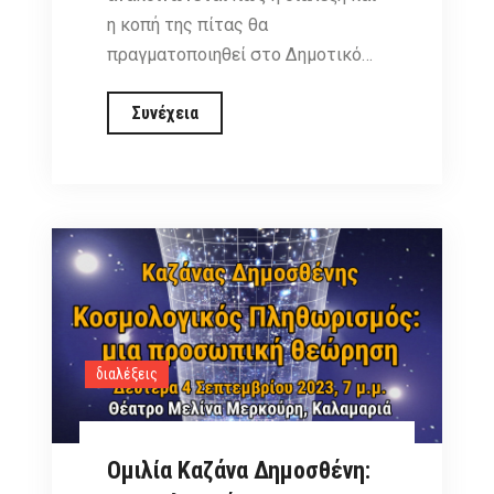
η κοπή της πίτας θα
πραγματοποιηθεί στο Δημοτικό…
Διάλεξη
Συνέχεια
και
κοπή
πίτας,
Σάββατο
27
Ιανουαρίου
2024,
αλλαγή
διαλέξεις
τοποθεσίας
Ομιλία Καζάνα Δημοσθένη: