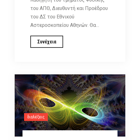
του ΑΠΘ, Διευθυντή και Προέδρου
του ΔΣ του Εθνικού
Αστεροσκοπείου Αθηνών. Θα…
Σύγχρονη
Συνέχεια
Κοσμολογία
υπό
το
φως
του
James
Webb,
Κυριακή
19
διαλέξεις
Φεβρουαρίου