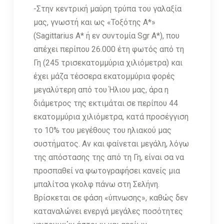
-Στην κεντρική μαύρη τρύπα του γαλαξία
μας, γνωστή και ως «Τοξότης Α*»
(Sagittarius A* ή εν συντομία Sgr A*), που
απέχει περίπου 26.000 έτη φωτός από τη
Γη (245 τρισεκατομμύρια χιλιόμετρα) και
έχει μάζα τέσσερα εκατομμύρια φορές
μεγαλύτερη από του Ήλιου μας, άρα η
διάμετρος της εκτιμάται σε περίπου 44
εκατομμύρια χιλιόμετρα, κατά προσέγγιση
το 10% του μεγέθους του ηλιακού μας
συστήματος. Αν και φαίνεται μεγάλη, λόγω
της απόστασης της από τη Γη, είναι σα να
προσπαθεί να φωτογραφήσει κανείς μια
μπαλίτσα γκολφ πάνω στη Σελήνη.
Βρίσκεται σε φάση «ύπνωσης», καθώς δεν
καταναλώνει ενεργά μεγάλες ποσότητες