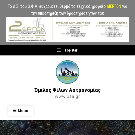
Το Δ.Σ. του Ο.Φ.Α. ευχαριστεί θερμά το τεχνικό γραφείο
ΔΙΕΡΓΟΝ
για
την υποστήριξη των δραστηριοτήτων του
Skip
Top Bar
to
content
Όμιλος Φίλων Αστρονομίας
www.ofa.gr
Menu