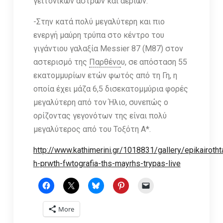
γειτονικών άστρων και αερίων.
-Στην κατά πολύ μεγαλύτερη και πιο
ενεργή μαύρη τρύπα στο κέντρο του
γιγάντιου γαλαξία Μessier 87 (Μ87) στον
αστερισμό της
Παρθένο
υ, σε απόσταση 55
εκατομμυρίων ετών φωτός από τη Γη, η
οποία έχει μάζα 6,5 δισεκατομμύρια φορές
μεγαλύτερη από τον Ήλιο, συνεπώς ο
ορίζοντας γεγονότων της είναι πολύ
μεγαλύτερος από του Τοξότη Α*.
http://www.kathimerini.gr/1018831/gallery/epikairot
h-prwth-fwtografia-ths-mayrhs-trypas-live
More