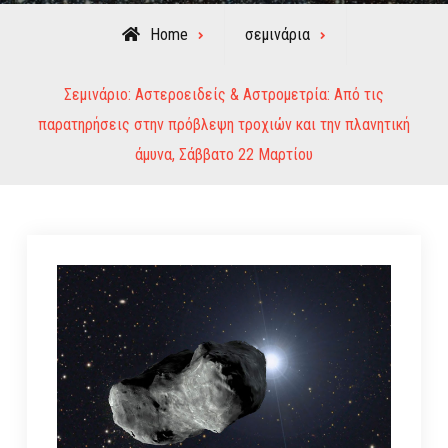
Home
σεμινάρια
Σεμινάριο: Αστεροειδείς & Αστρομετρία: Από τις
παρατηρήσεις στην πρόβλεψη τροχιών και την πλανητική
άμυνα, Σάββατο 22 Μαρτίου