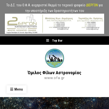
Το Δ.Σ. του Ο.Φ.Α. ευχαριστεί θερμά το τεχνικό γραφείο
ΔΙΕΡΓΟΝ
για
την υποστήριξη των δραστηριοτήτων του
Skip
Top Bar
to
content
Όμιλος Φίλων Αστρονομίας
www.ofa.gr
Menu