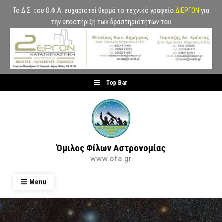
Το Δ.Σ. του Ο.Φ.Α. ευχαριστεί θερμά το τεχνικό γραφείο
ΔΙΕΡΓΟΝ
για
την υποστήριξη των δραστηριοτήτων του
Skip
Top Bar
to
content
Όμιλος Φίλων Αστρονομίας
www.ofa.gr
Menu