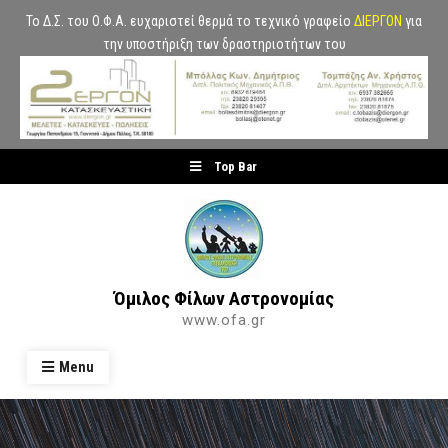
Το Δ.Σ. του Ο.Φ.Α. ευχαριστεί θερμά το τεχνικό γραφείο
ΔΙΕΡΓΟΝ
για
την υποστήριξη των δραστηριοτήτων του
Skip
Top Bar
to
content
Όμιλος Φίλων Αστρονομίας
www.ofa.gr
Menu