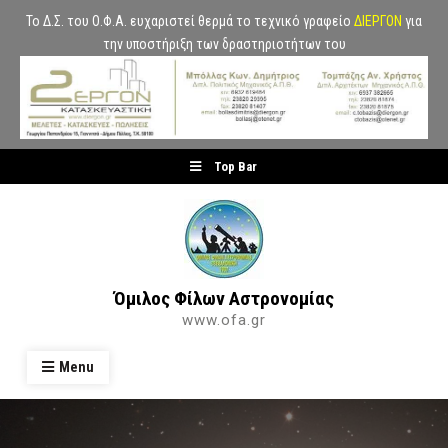
Το Δ.Σ. του Ο.Φ.Α. ευχαριστεί θερμά το τεχνικό γραφείο
ΔΙΕΡΓΟΝ
για
την υποστήριξη των δραστηριοτήτων του
Skip
Top Bar
to
content
Όμιλος Φίλων Αστρονομίας
www.ofa.gr
Menu