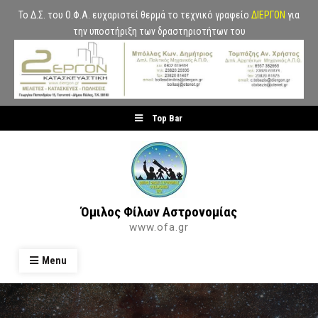
Το Δ.Σ. του Ο.Φ.Α. ευχαριστεί θερμά το τεχνικό γραφείο
ΔΙΕΡΓΟΝ
για
την υποστήριξη των δραστηριοτήτων του
Skip
Top Bar
to
content
Όμιλος Φίλων Αστρονομίας
www.ofa.gr
Menu