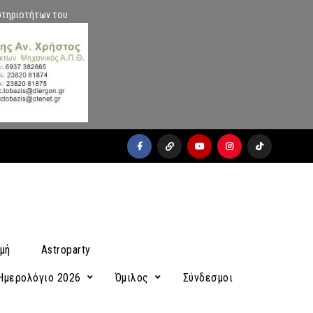
στηριοτήτων του
facebook
x
youtube
instagram
Tiktok
μή
Astroparty
Ημερολόγιο 2026
Όμιλος
Σύνδεσμοι