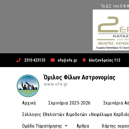
Το Δ.Σ. του Ο.Φ
Skip
2310 423133
ofa@ofa.gr
Αλεξανδρείας 113
to
content
Όμιλος Φίλων Αστρονομίας
www.ofa.gr
Αρχική
Σεμινάρια 2025-2026
Σεμινάρια 
Σύλλογος Εθελοντών Αιμοδοτών «Νεφέλωμα Καρδιά
Ομάδα Παρατήρησης
Άρθρα
Χάρτης ουρα