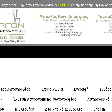
.Α. ευχαριστεί θερμά το τεχνικό γραφείο
ΔΙΕΡΓΟΝ
για την υποστήριξη των δρα
Αστροφωτογραφίας
Επικοινωνία
Εγγραφή
Συνδρο
ς»
Έκθεση Αστρονομικής Φωτογραφίας
Αστρονομικό 
νού
Βιβλιοθήκη
Διοικητικό Συμβούλιο
English