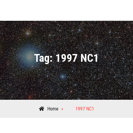
Tag:
1997 NC1
Posts
Home
1997 NC1
tagged