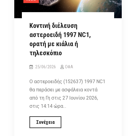
Κοντινή διέλευση
αστεροειδή 1997 NC1,
ορατή με κιάλια ή
τηλεσκόπιο
25/06/2026
ΟΦΑ
Ο αστεροειδής (152637) 1997 NC1
θα περάσει με ασφάλεια κοντά
από τη Γη στις 27 Ιουνίου 2026,
στις 14:14 ώρα…
Κοντινή
Συνέχεια
διέλευση