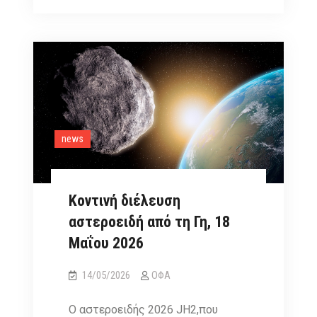
αστεροειδή
1997
NC1,
ορατή
με
κιάλια
ή
τηλεσκόπιο
news
Κοντινή διέλευση
αστεροειδή από τη Γη, 18
Μαΐου 2026
14/05/2026
ΟΦΑ
Ο αστεροειδής 2026 JH2,που