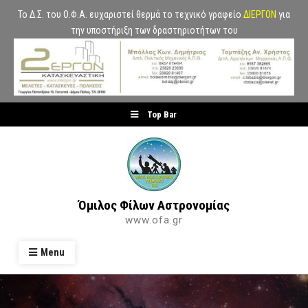
Το Δ.Σ. του Ο.Φ.Α. ευχαριστεί θερμά το τεχνικό γραφείο
ΔΙΕΡΓΟΝ
για
την υποστήριξη των δραστηριοτήτων του
Skip
Top Bar
to
content
Όμιλος Φίλων Αστρονομίας
www.ofa.gr
Menu