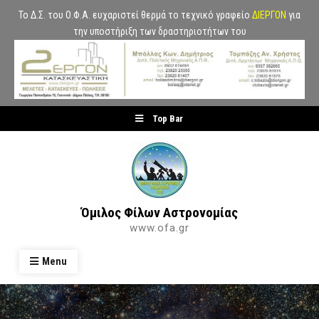
Το Δ.Σ. του Ο.Φ.Α. ευχαριστεί θερμά το τεχνικό γραφείο
ΔΙΕΡΓΟΝ
για
την υποστήριξη των δραστηριοτήτων του
Skip
Top Bar
to
content
Όμιλος Φίλων Αστρονομίας
www.ofa.gr
Menu