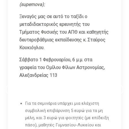
(supernova)
;
Ξεναγός μας σε αυτό το ταξίδι ο
μεταδιδακτορικός ερευνητής του
Τμήματος Φυσικής του ΑΠΘ και καθηγητής
δευτεροβάθμιας εκπαίδευσης κ. Σταύρος
Κουκιόγλου.
Σάββατο 1 Φεβρουαρίου, 6 μ.μ. στα
γραφεία του Ομίλου Φίλων Αστρονομίας,
Αλεξανδρείας 113
ΕΓΓΡΑΦΕΙΤΕ ΣΤΟ ΗΛΕΚΤΡΟΝΙΚΟ NEWSLETTER ΤΟΥ ΟΦΑ
Για τα σεμινάρια υπάρχει μια ελάχιστη
συμβολική επιβάρυνση 5 ευρώ για τα μη
μέλη, και 3 ευρώ για φοιτητές (με επίδειξη
πάσο), μαθητές Γυμνασίου-Λυκείου και