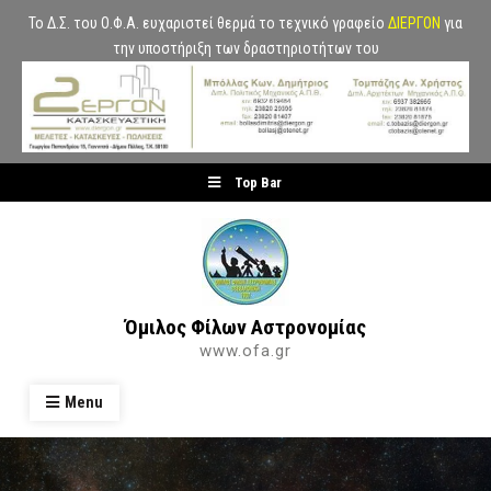
Το Δ.Σ. του Ο.Φ.Α. ευχαριστεί θερμά το τεχνικό γραφείο
ΔΙΕΡΓΟΝ
για
την υποστήριξη των δραστηριοτήτων του
Skip
Top Bar
to
content
Όμιλος Φίλων Αστρονομίας
www.ofa.gr
Menu