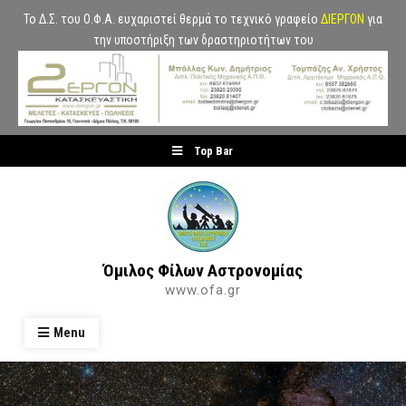
Το Δ.Σ. του Ο.Φ.Α. ευχαριστεί θερμά το τεχνικό γραφείο
ΔΙΕΡΓΟΝ
για
την υποστήριξη των δραστηριοτήτων του
Skip
Top Bar
to
content
Όμιλος Φίλων Αστρονομίας
www.ofa.gr
Menu