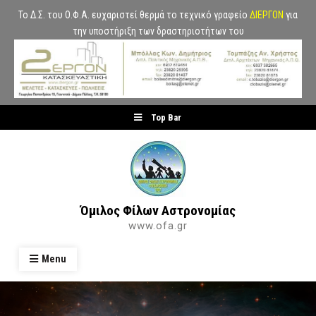
Το Δ.Σ. του Ο.Φ.Α. ευχαριστεί θερμά το τεχνικό γραφείο
ΔΙΕΡΓΟΝ
για
την υποστήριξη των δραστηριοτήτων του
Skip
Top Bar
to
content
Όμιλος Φίλων Αστρονομίας
www.ofa.gr
Menu