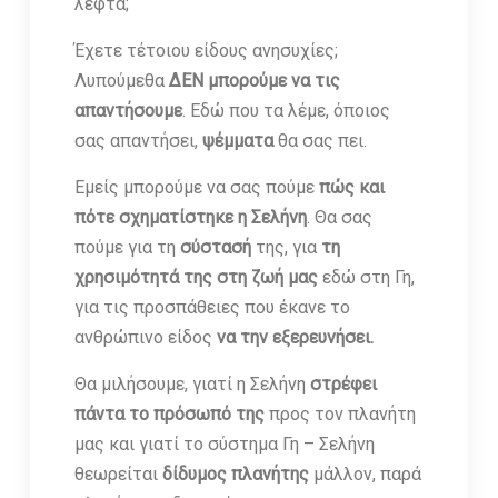
λεφτά;
Έχετε τέτοιου είδους ανησυχίες;
Λυπούμεθα
ΔΕΝ μπορούμε να τις
απαντήσουμε
. Εδώ που τα λέμε, όποιος
σας απαντήσει,
ψέμματα
θα σας πει.
Εμείς μπορούμε να σας πούμε
πώς και
πότε σχηματίστηκε η Σελήνη
. Θα σας
πούμε για τη
σύστασή
της, για
τη
χρησιμότητά της στη ζωή μας
εδώ στη Γη,
για τις προσπάθειες που έκανε το
ανθρώπινο είδος
να την εξερευνήσει.
Θα μιλήσουμε, γιατί η Σελήνη
στρέφει
πάντα το πρόσωπό της
προς τον πλανήτη
μας και γιατί το σύστημα Γη – Σελήνη
θεωρείται
δίδυμος πλανήτης
μάλλον, παρά