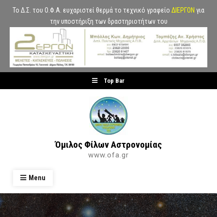
Το Δ.Σ. του Ο.Φ.Α. ευχαριστεί θερμά το τεχνικό γραφείο
ΔΙΕΡΓΟΝ
για
την υποστήριξη των δραστηριοτήτων του
Skip
Top Bar
to
content
Όμιλος Φίλων Αστρονομίας
www.ofa.gr
Menu