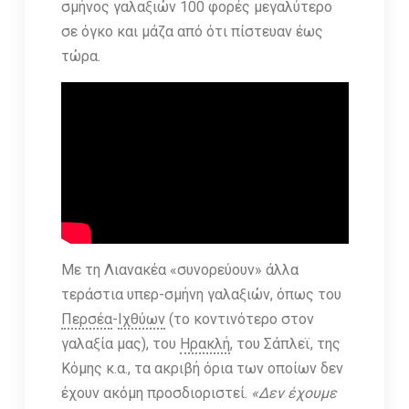
σμήνος γαλαξιών 100 φορές μεγαλύτερο
σε όγκο και μάζα από ότι πίστευαν έως
τώρα.
Με τη Λιανακέα «συνορεύουν» άλλα
τεράστια υπερ-σμήνη γαλαξιών, όπως του
Περσέα
-
Ιχθύων
(το κοντινότερο στον
γαλαξία μας), του
Ηρακλή
, του Σάπλεϊ, της
Κόμης κ.α., τα ακριβή όρια των οποίων δεν
έχουν ακόμη προσδιοριστεί.
«Δεν έχουμε