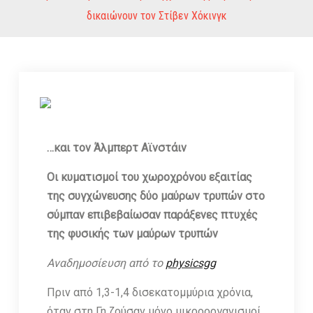
δικαιώνουν τον Στίβεν Χόκινγκ
…και τον Άλμπερτ Αϊνστάιν
Οι κυματισμοί του χωροχρόνου εξαιτίας
της συγχώνευσης δύο μαύρων τρυπών στο
σύμπαν επιβεβαίωσαν παράξενες πτυχές
της φυσικής των μαύρων τρυπών
Αναδημοσίευση από το
physicsgg
Πριν από 1,3-1,4 δισεκατομμύρια χρόνια,
όταν στη Γη ζούσαν μόνο μικροοργανισμοί,