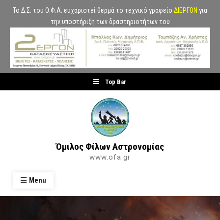
Το Δ.Σ. του Ο.Φ.Α. ευχαριστεί θερμά το τεχνικό γραφείο
ΔΙΕΡΓΟΝ
για
την υποστήριξη των δραστηριοτήτων του
Skip
Top Bar
to
content
Όμιλος Φίλων Αστρονομίας
www.ofa.gr
Menu