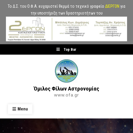
Το Δ.Σ. του Ο.Φ.Α. ευχαριστεί θερμά το τεχνικό γραφείο
ΔΙΕΡΓΟΝ
για
την υποστήριξη των δραστηριοτήτων του
Skip
Top Bar
to
content
Όμιλος Φίλων Αστρονομίας
www.ofa.gr
Menu