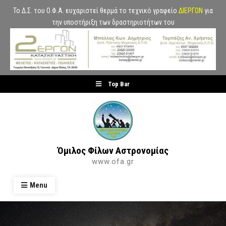
Το Δ.Σ. του Ο.Φ.Α. ευχαριστεί θερμά το τεχνικό γραφείο
ΔΙΕΡΓΟΝ
για
την υποστήριξη των δραστηριοτήτων του
Skip
Top Bar
to
content
Όμιλος Φίλων Αστρονομίας
www.ofa.gr
Menu