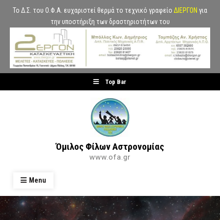
Το Δ.Σ. του Ο.Φ.Α. ευχαριστεί θερμά το τεχνικό γραφείο
ΔΙΕΡΓΟΝ
για
την υποστήριξη των δραστηριοτήτων του
Skip
Top Bar
to
content
Όμιλος Φίλων Αστρονομίας
www.ofa.gr
Menu