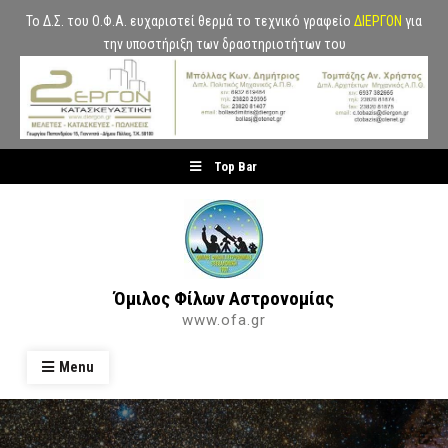
Το Δ.Σ. του Ο.Φ.Α. ευχαριστεί θερμά το τεχνικό γραφείο
ΔΙΕΡΓΟΝ
για
την υποστήριξη των δραστηριοτήτων του
Skip
Top Bar
to
content
Όμιλος Φίλων Αστρονομίας
www.ofa.gr
Menu