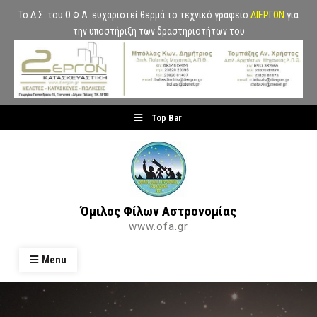
Το Δ.Σ. του Ο.Φ.Α. ευχαριστεί θερμά το τεχνικό γραφείο
ΔΙΕΡΓΟΝ
για
την υποστήριξη των δραστηριοτήτων του
Skip
Top Bar
to
content
Όμιλος Φίλων Αστρονομίας
www.ofa.gr
Menu