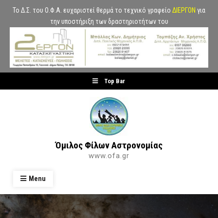
Το Δ.Σ. του Ο.Φ.Α. ευχαριστεί θερμά το τεχνικό γραφείο
ΔΙΕΡΓΟΝ
για
την υποστήριξη των δραστηριοτήτων του
Skip
Top Bar
to
content
Όμιλος Φίλων Αστρονομίας
www.ofa.gr
Menu