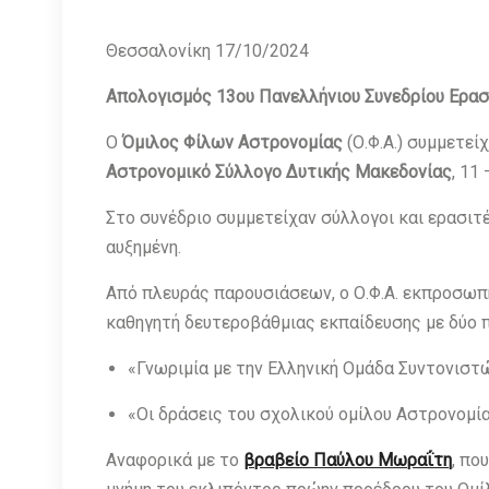
Θεσσαλονίκη 17/10/2024
Απολογισμός 13ου Πανελλήνιου Συνεδρίου Ερασ
Ο
Όμιλος Φίλων Αστρονομίας
(Ο.Φ.Α.) συμμετεί
Αστρονομικό Σύλλογο Δυτικής Μακεδονίας
, 11
Στο συνέδριο συμμετείχαν σύλλογοι και ερασιτ
αυξημένη.
Από πλευράς παρουσιάσεων, ο Ο.Φ.Α. εκπροσωπ
καθηγητή δευτεροβάθμιας εκπαίδευσης με δύο 
«Γνωριμία με την Ελληνική Ομάδα Συντονιστώ
«Οι δράσεις του σχολικού ομίλου Αστρονομί
Αναφορικά με το
βραβείο Παύλου Μωραΐτη
, πο