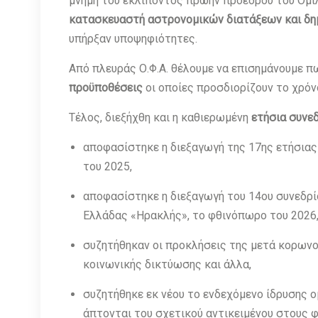
μνήμη του εκλιπόντος πρώην προέδρου του Ομί
κατασκευαστή αστρονομικών διατάξεων και δη
υπήρξαν υποψηφιότητες.
Από πλευράς Ο.Φ.Α. θέλουμε να επισημάνουμε π
προϋποθέσεις
οι οποίες προσδιορίζουν το χρό
Τέλος, διεξήχθη και η καθιερωμένη
ετήσια συνε
αποφασίστηκε η διεξαγωγή της 17ης ετήσια
του 2025,
αποφασίστηκε η διεξαγωγή του 14ου συνεδρί
Ελλάδας «Ηρακλής», το φθινόπωρο του 2026
συζητήθηκαν οι προκλήσεις της μετά κορωνο
κοινωνικής δικτύωσης και άλλα,
συζητήθηκε εκ νέου το ενδεχόμενο ίδρυσης
άπτονται του σχετικού αντικειμένου στους φ