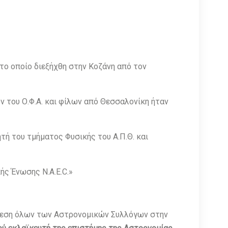
 το οποίο διεξήχθη στην Κοζάνη από τον
ν του Ο.Φ.Α. και φίλων από Θεσσαλονίκη ήταν
τή του τμήματος Φυσικής του Α.Π.Θ. και
ής Ένωσης N.A.E.C.»
αίνεση όλων των Αστρονομικών Συλλόγων στην