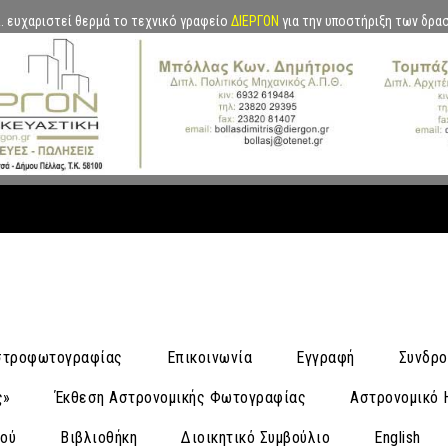
.Α. ευχαριστεί θερμά το τεχνικό γραφείο
ΔΙΕΡΓΟΝ
για την υποστήριξη των δρα
Αστροφωτογραφίας
Επικοινωνία
Εγγραφή
Συνδρο
ς»
Έκθεση Αστρονομικής Φωτογραφίας
Αστρονομικό 
νού
Βιβλιοθήκη
Διοικητικό Συμβούλιο
English