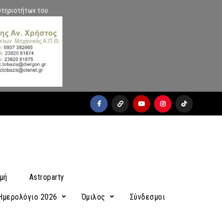
στηριοτήτων του
facebook
x
youtube
instagram
Tiktok
μή
Astroparty
Ημερολόγιο 2026
Όμιλος
Σύνδεσμοι