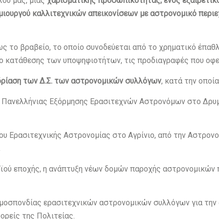
λου μας, μιας
χαρισματικής προσωπικότητας, ενός εξαιρετικο
μιουργού καλλιτεχνικών απεικονίσεων με αστρονομικό περι
ως το βραβείο, το οποίο συνοδεύεται από το χρηματικό έπαθ
νο κατάθεσης των υποψηφιοτήτων, τις προδιαγραφές που οφεί
δρίαση των Δ.Σ. των αστρονομικών συλλόγων
, κατά την οποία
ς Πανελλήνιας Εξόρμησης Ερασιτεχνών Αστρονόμων στο Δρυ
ου Ερασιτεχνικής Αστρονομίας στο Αγρίνιο, από την Αστρονο
,
ϊού εποχής, η ανάπτυξη νέων δομών παροχής αστρονομικών 
 ομοσπονδίας ερασιτεχνικών αστρονομικών συλλόγων για τη
ορείς της Πολιτείας.