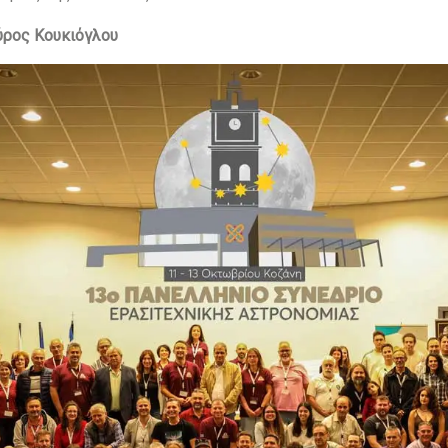
αύρος Κουκιόγλου