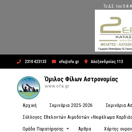
Το Δ.Σ. του Ο.Φ
Skip
2310 423133
ofa@ofa.gr
Αλεξανδρείας 113
to
content
Όμιλος Φίλων Αστρονομίας
www.ofa.gr
Αρχική
Σεμινάρια 2025-2026
Σεμινάρια 
Σύλλογος Εθελοντών Αιμοδοτών «Νεφέλωμα Καρδιά
Ομάδα Παρατήρησης
Άρθρα
Χάρτης ουρα