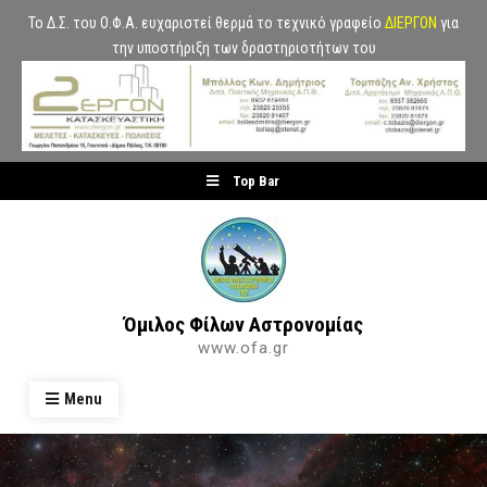
Το Δ.Σ. του Ο.Φ.Α. ευχαριστεί θερμά το τεχνικό γραφείο
ΔΙΕΡΓΟΝ
για
την υποστήριξη των δραστηριοτήτων του
Skip
Top Bar
to
content
Όμιλος Φίλων Αστρονομίας
www.ofa.gr
Menu