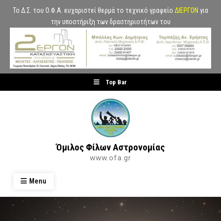
Το Δ.Σ. του Ο.Φ.Α. ευχαριστεί θερμά το τεχνικό γραφείο
ΔΙΕΡΓΟΝ
για
την υποστήριξη των δραστηριοτήτων του
Skip
Top Bar
to
content
Όμιλος Φίλων Αστρονομίας
www.ofa.gr
Menu