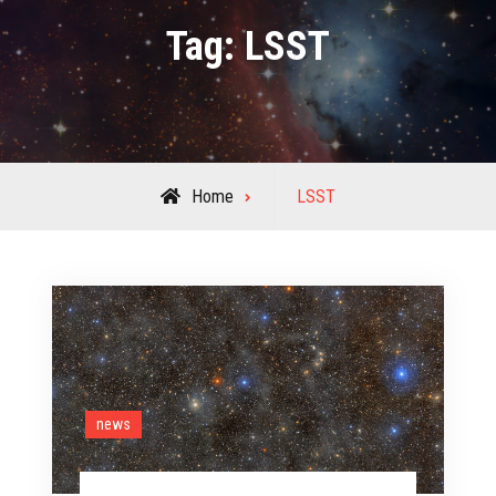
Tag:
LSST
Posts
Home
LSST
tagged
news