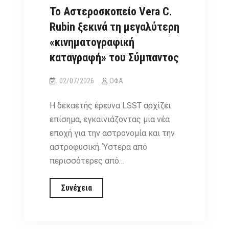
Το Αστεροσκοπείο Vera C.
Rubin ξεκινά τη μεγαλύτερη
«κινηματογραφική
καταγραφή» του Σύμπαντος
02/07/2026
ΟΦΑ
Η δεκαετής έρευνα LSST αρχίζει
επίσημα, εγκαινιάζοντας μια νέα
εποχή για την αστρονομία και την
αστροφυσική. Ύστερα από
περισσότερες από…
Το
Συνέχεια
Αστεροσκοπείο
Vera
C.