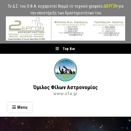
Το Δ.Σ. του Ο.Φ.Α. ευχαριστεί θερμά το τεχνικό γραφείο
ΔΙΕΡΓΟΝ
για
την υποστήριξη των δραστηριοτήτων του
Skip
Top Bar
to
content
Όμιλος Φίλων Αστρονομίας
www.ofa.gr
Menu