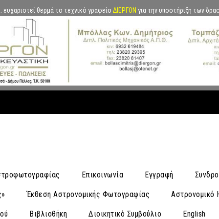
.Α. ευχαριστεί θερμά το τεχνικό γραφείο
ΔΙΕΡΓΟΝ
για την υποστήριξη των δρα
Αστροφωτογραφίας
Επικοινωνία
Εγγραφή
Συνδρο
ς»
Έκθεση Αστρονομικής Φωτογραφίας
Αστρονομικό 
νού
Βιβλιοθήκη
Διοικητικό Συμβούλιο
English