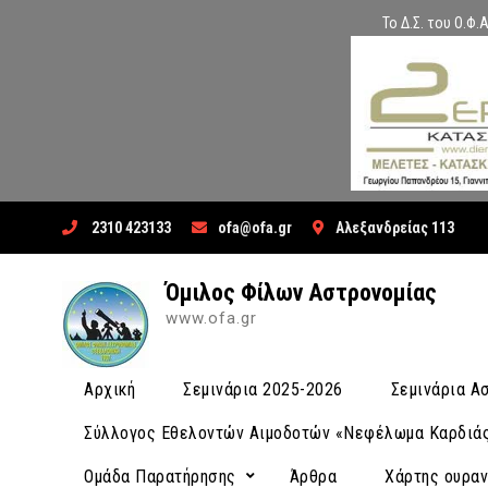
Το Δ.Σ. του Ο.Φ
Skip
2310 423133
ofa@ofa.gr
Αλεξανδρείας 113
to
content
Όμιλος Φίλων Αστρονομίας
www.ofa.gr
Αρχική
Σεμινάρια 2025-2026
Σεμινάρια 
Σύλλογος Εθελοντών Αιμοδοτών «Νεφέλωμα Καρδιά
Ομάδα Παρατήρησης
Άρθρα
Χάρτης ουρα