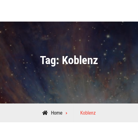
Tag:
Koblenz
Posts
Home
Koblenz
tagged