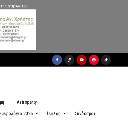
στηριοτήτων του
facebook
x
youtube
instagram
Tiktok
μή
Astroparty
Ημερολόγιο 2026
Όμιλος
Σύνδεσμοι