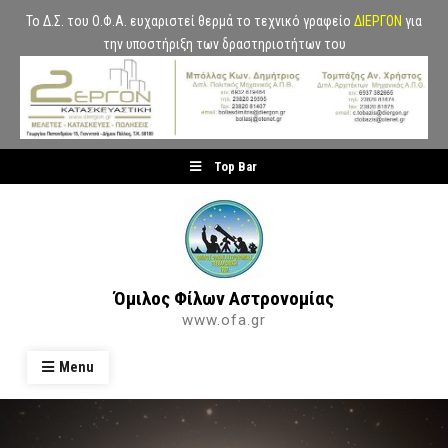
Το Δ.Σ. του Ο.Φ.Α. ευχαριστεί θερμά το τεχνικό γραφείο
ΔΙΕΡΓΟΝ
για
την υποστήριξη των δραστηριοτήτων του
Skip
Top Bar
to
content
Όμιλος Φίλων Αστρονομίας
www.ofa.gr
Menu