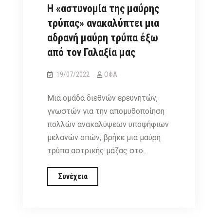
Η «αστυνομία της μαύρης
νεαρό
άστρο
τρύπας» ανακαλύπτει μια
αδρανή μαύρη τρύπα έξω
από τον Γαλαξία μας
19/07/2022
ΟΦΑ
Μια ομάδα διεθνών ερευνητών,
γνωστών για την απομυθοποίηση
πολλών ανακαλύψεων υποψήφιων
μελανών οπών, βρήκε μια μαύρη
τρύπα αστρικής μάζας στο…
Η
Συνέχεια
«αστυνομία
της
μαύρης