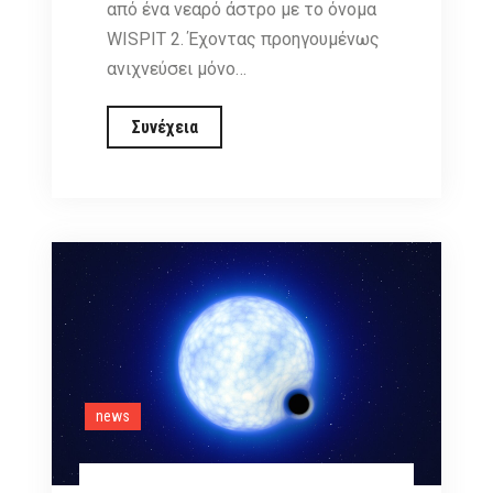
από ένα νεαρό άστρο με το όνομα
WISPIT 2. Έχοντας προηγουμένως
ανιχνεύσει μόνο…
Ένα
Συνέχεια
ηλιακό
σύστημα
γεννιέται.
Δύο
πλανήτες
εντοπίστηκαν
να
σχηματίζονται
σε
news
δίσκο
γύρω
από