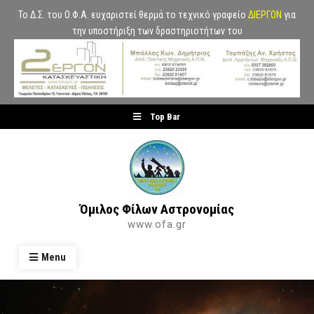
Το Δ.Σ. του Ο.Φ.Α. ευχαριστεί θερμά το τεχνικό γραφείο
ΔΙΕΡΓΟΝ
για
την υποστήριξη των δραστηριοτήτων του
Skip
Top Bar
to
content
Όμιλος Φίλων Αστρονομίας
www.ofa.gr
Menu