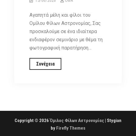
15/06/2026
ΟΦΑ
Αγαπητά μέλη και φίλοι του
Ομίλου Φίλων Αστρονομίας, Σας
προσκαλούμε σε ένα ιδιαίτερα
ενδιαφέρον σεμινάριο με θέμα τη
φωτογραφική παρατήρηση…
Σεμινάριο:
Συνέχεια
Φωτογραφική
παρατήρηση
και
καταγραφή
ολικών
εκλείψεων
Copyright © 2026
Όμιλος Φίλων Αστρονομίας
| Stygian
Ηλίου,
by
Firefly Themes
Τετάρτη