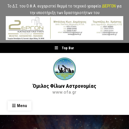
Το Δ.Σ. του Ο.Φ.Α. ευχαριστεί θερμά το τεχνικό γραφείο
ΔΙΕΡΓΟΝ
για
την υποστήριξη των δραστηριοτήτων του
Skip
Top Bar
to
content
Όμιλος Φίλων Αστρονομίας
www.ofa.gr
Menu