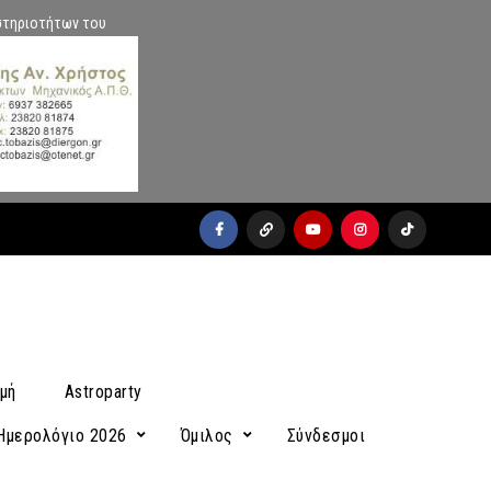
στηριοτήτων του
facebook
x
youtube
instagram
Tiktok
μή
Astroparty
Ημερολόγιο 2026
Όμιλος
Σύνδεσμοι