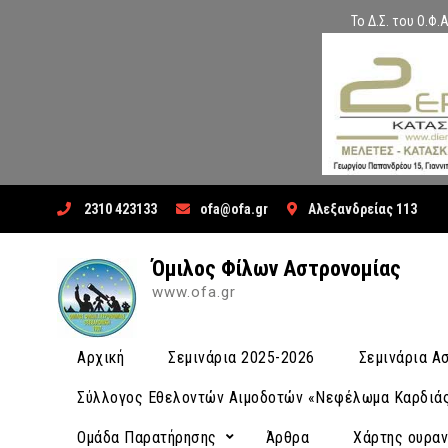
Το Δ.Σ. του Ο.Φ
Skip
2310 423133
ofa@ofa.gr
Αλεξανδρείας 113
to
content
Όμιλος Φίλων Αστρονομίας
www.ofa.gr
Αρχική
Σεμινάρια 2025-2026
Σεμινάρια 
Σύλλογος Εθελοντών Αιμοδοτών «Νεφέλωμα Καρδιά
Ομάδα Παρατήρησης
Άρθρα
Χάρτης ουρα