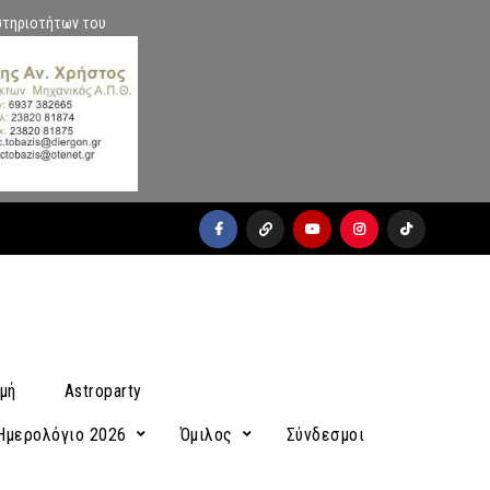
στηριοτήτων του
facebook
x
youtube
instagram
Tiktok
μή
Astroparty
Ημερολόγιο 2026
Όμιλος
Σύνδεσμοι