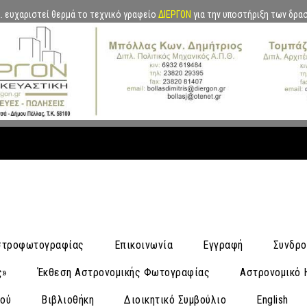
.Α. ευχαριστεί θερμά το τεχνικό γραφείο
ΔΙΕΡΓΟΝ
για την υποστήριξη των δρα
Αστροφωτογραφίας
Επικοινωνία
Εγγραφή
Συνδρο
ς»
Έκθεση Αστρονομικής Φωτογραφίας
Αστρονομικό 
νού
Βιβλιοθήκη
Διοικητικό Συμβούλιο
English