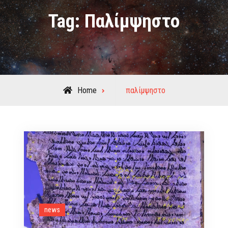
Tag:
Παλίμψηστο
Posts
Home
παλίμψηστο
tagged
news