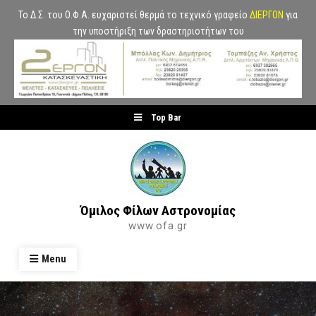
Το Δ.Σ. του Ο.Φ.Α. ευχαριστεί θερμά το τεχνικό γραφείο
ΔΙΕΡΓΟΝ
για
την υποστήριξη των δραστηριοτήτων του
Skip
Top Bar
to
content
Όμιλος Φίλων Αστρονομίας
www.ofa.gr
Menu