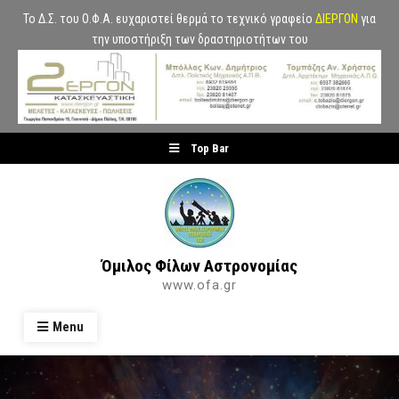
Το Δ.Σ. του Ο.Φ.Α. ευχαριστεί θερμά το τεχνικό γραφείο
ΔΙΕΡΓΟΝ
για
την υποστήριξη των δραστηριοτήτων του
Skip
Top Bar
to
content
Όμιλος Φίλων Αστρονομίας
www.ofa.gr
Menu