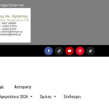
στηριοτήτων του
facebook
x
youtube
instagram
Tiktok
μή
Astroparty
Ημερολόγιο 2026
Όμιλος
Σύνδεσμοι