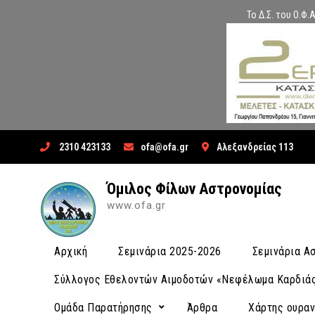
Το Δ.Σ. του Ο.Φ
Skip
2310 423133
ofa@ofa.gr
Αλεξανδρείας 113
to
content
Όμιλος Φίλων Αστρονομίας
www.ofa.gr
Αρχική
Σεμινάρια 2025-2026
Σεμινάρια 
Σύλλογος Εθελοντών Αιμοδοτών «Νεφέλωμα Καρδιά
Ομάδα Παρατήρησης
Άρθρα
Χάρτης ουρα