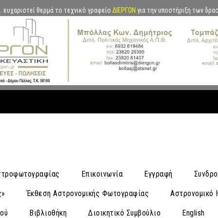
.Α. ευχαριστεί θερμά το τεχνικό γραφείο
ΔΙΕΡΓΟΝ
για την υποστήριξη των δρα
Αστροφωτογραφίας
Επικοινωνία
Εγγραφή
Συνδρο
ς»
Έκθεση Αστρονομικής Φωτογραφίας
Αστρονομικό 
νού
Βιβλιοθήκη
Διοικητικό Συμβούλιο
English