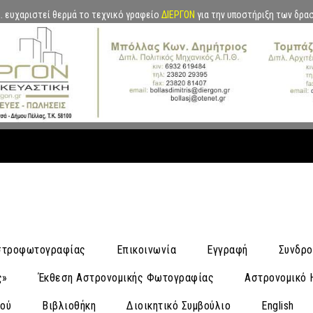
.Α. ευχαριστεί θερμά το τεχνικό γραφείο
ΔΙΕΡΓΟΝ
για την υποστήριξη των δρα
Αστροφωτογραφίας
Επικοινωνία
Εγγραφή
Συνδρο
ς»
Έκθεση Αστρονομικής Φωτογραφίας
Αστρονομικό 
νού
Βιβλιοθήκη
Διοικητικό Συμβούλιο
English