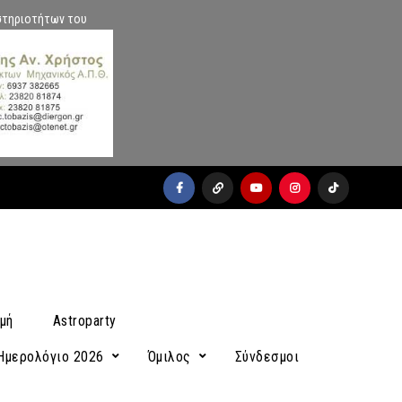
στηριοτήτων του
facebook
x
youtube
instagram
Tiktok
μή
Astroparty
Ημερολόγιο 2026
Όμιλος
Σύνδεσμοι