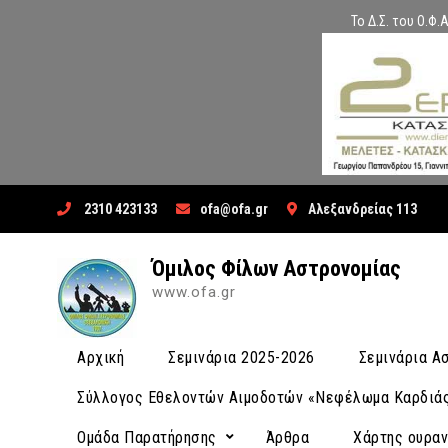
Το Δ.Σ. του Ο.Φ
Skip
2310 423133
ofa@ofa.gr
Αλεξανδρείας 113
to
content
Όμιλος Φίλων Αστρονομίας
www.ofa.gr
Αρχική
Σεμινάρια 2025-2026
Σεμινάρια 
Σύλλογος Εθελοντών Αιμοδοτών «Νεφέλωμα Καρδιά
Ομάδα Παρατήρησης
Άρθρα
Χάρτης ουρα