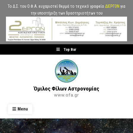
Το Δ.Σ. του Ο.Φ.Α. ευχαριστεί θερμά το τεχνικό γραφείο
ΔΙΕΡΓΟΝ
για
την υποστήριξη των δραστηριοτήτων του
Skip
Top Bar
to
content
Όμιλος Φίλων Αστρονομίας
www.ofa.gr
Menu