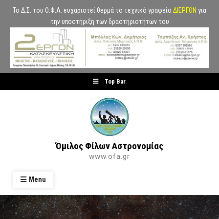
Το Δ.Σ. του Ο.Φ.Α. ευχαριστεί θερμά το τεχνικό γραφείο
ΔΙΕΡΓΟΝ
για
την υποστήριξη των δραστηριοτήτων του
Skip
Top Bar
to
content
Όμιλος Φίλων Αστρονομίας
www.ofa.gr
Menu