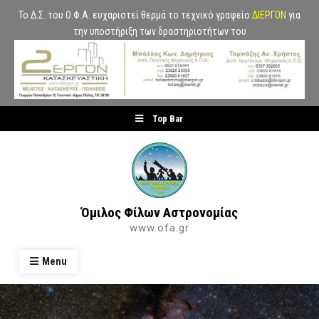
Το Δ.Σ. του Ο.Φ.Α. ευχαριστεί θερμά το τεχνικό γραφείο
ΔΙΕΡΓΟΝ
για
την υποστήριξη των δραστηριοτήτων του
Skip
Top Bar
to
content
Όμιλος Φίλων Αστρονομίας
www.ofa.gr
Menu