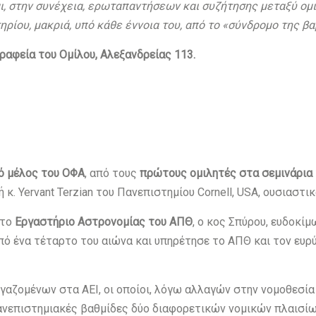
αι, στην συνέχεια, ερωταπαντήσεων και συζήτησης μεταξύ ομι
ρίου, μακριά, υπό κάθε έννοια του, από το «σύνδρομο της β
ραφεία του Ομίλου, Αλεξανδρείας 113.
ό μέλος του ΟΦΑ
, από τους
πρώτους ομιλητές στα σεμινάρια
. Yervant Terzian του Πανεπιστημίου Cornell, USA, ουσιαστικ
στο
Εργαστήριο Αστρονομίας του ΑΠΘ
, ο κος Σπύρου, ευδοκί
ό ένα τέταρτο του αιώνα και υπηρέτησε το ΑΠΘ και τον ευρ
ργαζομένων στα ΑΕΙ, οι οποίοι, λόγω αλλαγών στην νομοθεσί
 πανεπιστημιακές βαθμίδες δύο διαφορετικών νομικών πλαισίων