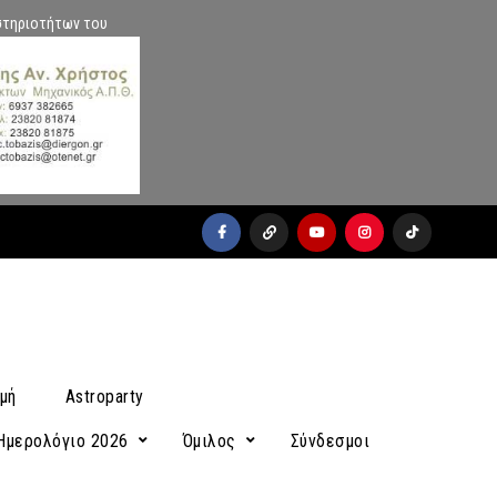
στηριοτήτων του
facebook
x
youtube
instagram
Tiktok
μή
Astroparty
Ημερολόγιο 2026
Όμιλος
Σύνδεσμοι