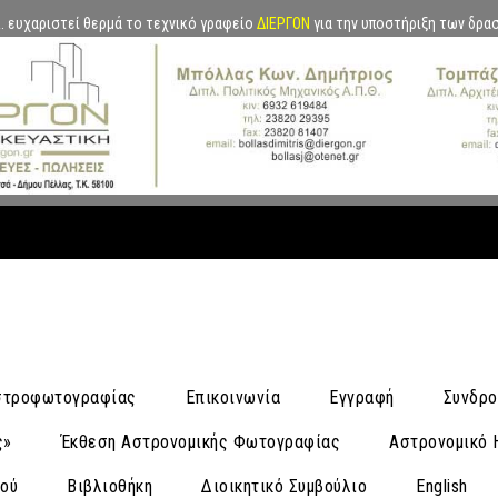
.Α. ευχαριστεί θερμά το τεχνικό γραφείο
ΔΙΕΡΓΟΝ
για την υποστήριξη των δρα
Αστροφωτογραφίας
Επικοινωνία
Εγγραφή
Συνδρο
ς»
Έκθεση Αστρονομικής Φωτογραφίας
Αστρονομικό 
νού
Βιβλιοθήκη
Διοικητικό Συμβούλιο
English