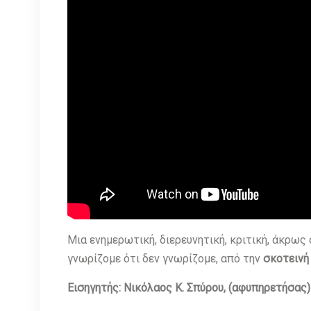
Μια ενημερωτική, διερευνητική, κριτική, άκρως
γνωρίζομε ότι δεν γνωρίζομε, από την
σκοτεινή
Εισηγητής: Νικόλαος Κ. Σπύρου, (αφυπηρετήσα