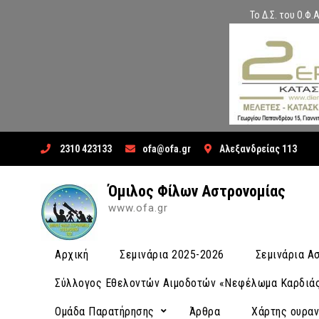
Το Δ.Σ. του Ο.Φ
Skip
2310 423133
ofa@ofa.gr
Αλεξανδρείας 113
to
content
Όμιλος Φίλων Αστρονομίας
www.ofa.gr
Αρχική
Σεμινάρια 2025-2026
Σεμινάρια 
Σύλλογος Εθελοντών Αιμοδοτών «Νεφέλωμα Καρδιά
Ομάδα Παρατήρησης
Άρθρα
Χάρτης ουρα