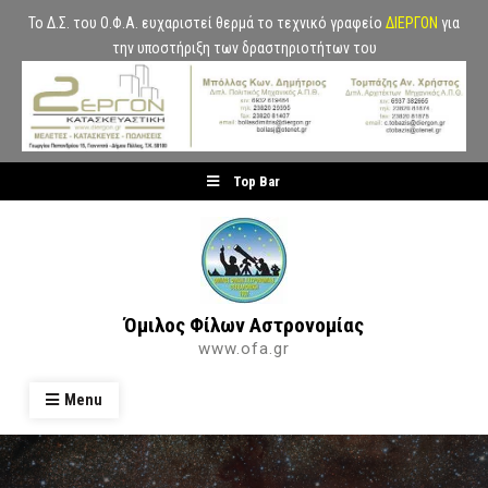
Το Δ.Σ. του Ο.Φ.Α. ευχαριστεί θερμά το τεχνικό γραφείο
ΔΙΕΡΓΟΝ
για
την υποστήριξη των δραστηριοτήτων του
Skip
Top Bar
to
content
Όμιλος Φίλων Αστρονομίας
www.ofa.gr
Menu