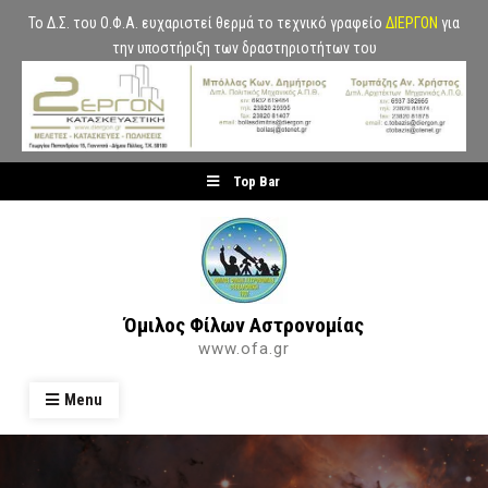
Το Δ.Σ. του Ο.Φ.Α. ευχαριστεί θερμά το τεχνικό γραφείο
ΔΙΕΡΓΟΝ
για
την υποστήριξη των δραστηριοτήτων του
Skip
Top Bar
to
content
Όμιλος Φίλων Αστρονομίας
www.ofa.gr
Menu